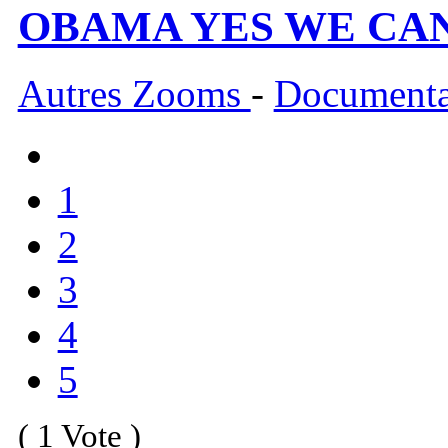
OBAMA YES WE CA
Autres Zooms
-
Documenta
1
2
3
4
5
( 1 Vote )