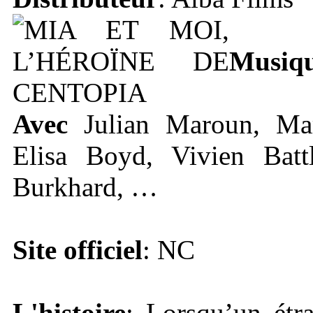
Musiqu
Avec
Julian Maroun, Marg
Elisa Boyd, Vivien Bat
Burkhard, …
Site officiel
: NC
L'histoire
: Lorsqu’un étr